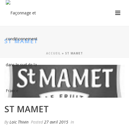
ST MAMET
ACCUEIL
»
ST MAMET
ST MAMET
By
Loïc Thivin
Posted
27 avril 2015
In