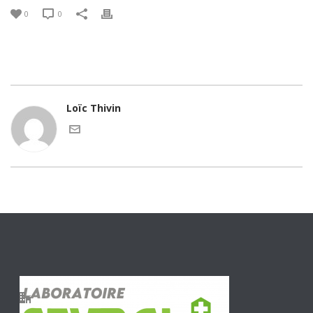
0
0
Loïc Thivin