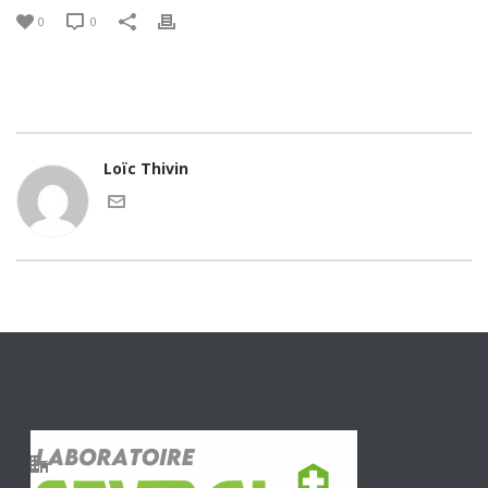
0
0
Loïc Thivin