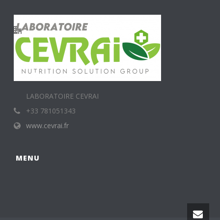
LABORATOIRE CEVRAI
+33 781051343
www.cevrai.fr
MENU