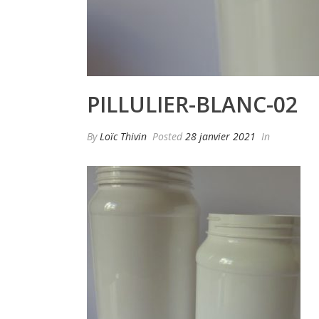
PILLULIER-BLANC-02
By
Loïc Thivin
Posted
28 janvier 2021
In