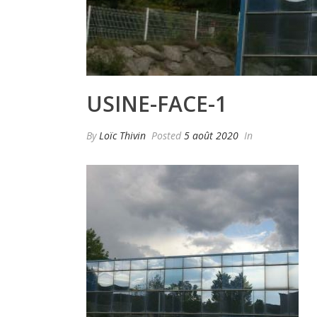
USINE-FACE-1
By
Loïc Thivin
Posted
5 août 2020
In