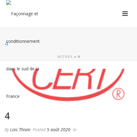
4
ACCUEIL
»
4
4
By
Loïc Thivin
Posted
5 août 2020
In