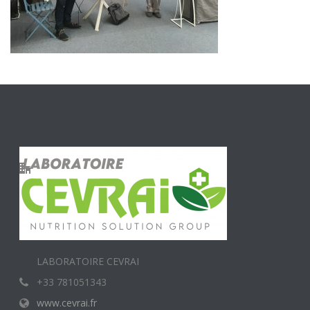
LABORATOIRE CEVRAI
+33 781051343
www.cevrai.fr