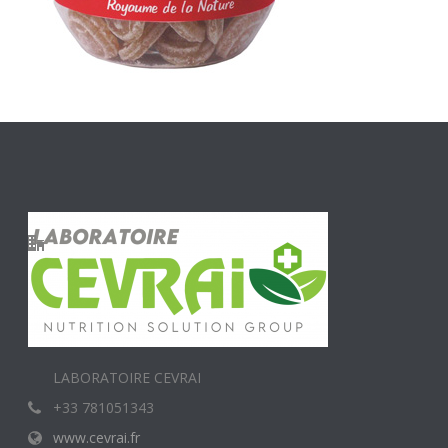
LABORATOIRE CEVRAI
+33 781051343
www.cevrai.fr