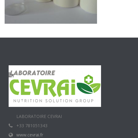
LABORATOIRE CEVRAI
+33 781051343
www.cevrai.fr