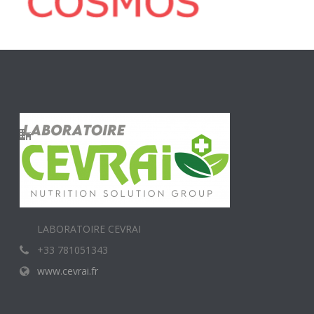
LABORATOIRE CEVRAI
+33 781051343
www.cevrai.fr