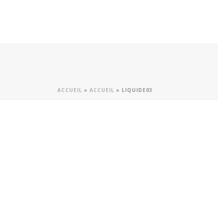
ACCUEIL
»
ACCUEIL
»
LIQUIDE03