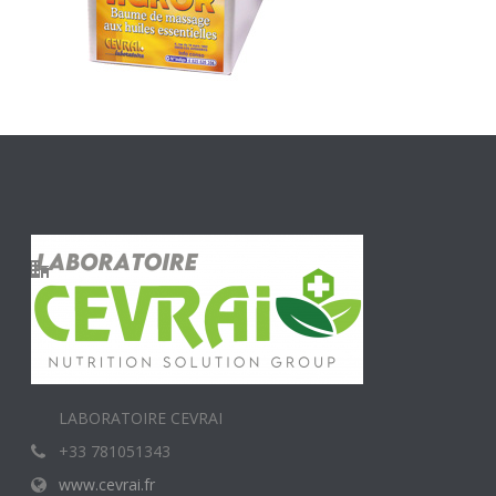
LABORATOIRE CEVRAI
+33 781051343
www.cevrai.fr